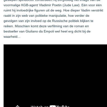
voormalige KGB-agent Vladimir Poetin (Jude Law). Eén voor één
ruimt hij invloedrijke figuren uit de weg. Hoe dieper Vadim verstrikt
raakt in zijn web van politieke manipulatie, hoe verder de
gevolgen van zijn invloed op de Russische politiek blijken te
reiken. Misschien komt deze verfilming van de roman en
bestseller van Giuliano da Empoli wel heel erg dicht bij de
waarheid...