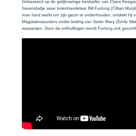
Gebaseerd op de gelijknamige bestseller van Claire Keegan, 
havenstadje waar kolenhandelaar Bill Furlong (Cillian Murp
man hard werkt om zijn gezin te onderhouden, ontdekt hij 
Magdalenazusters onder leiding van Sister Mary (Emily Wat
wasserijen. Door de onthullingen wordt Furlong ook geconfr