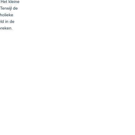
 Het kleine
Terwijl de
holieke
ld in de
breken.