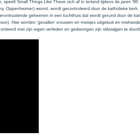
speelt Small Things Like These zich af in Ierland tijdens de jaren '80.
hy, Oppenheimer) woont, wordt gecontroleerd door de katholieke kerk. 
verontrustende geheimen in een tuchthuis dat wordt gerund door de kat
son). Hier worden ‘gevallen’ vrouwen en meisjes uitgebuit en mishande
onteerd met zijn eigen verleden en gedwongen zijn stilzwijgen te door